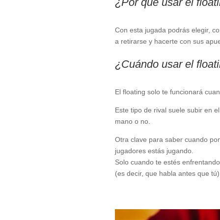
¿Por qué usar el float
Con esta jugada podrás elegir, con 
a retirarse y hacerte con sus apu
¿Cuándo usar el float
El floating solo te funcionará cua
Este tipo de rival suele subir en
mano o no.
Otra clave para saber cuando pon
jugadores estás jugando.
Solo cuando te estés enfrentando 
(es decir, que habla antes que tú)