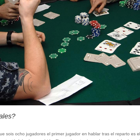
vales?
 sois ocho jugadores el primer jugador en hablar tras el reparto es el