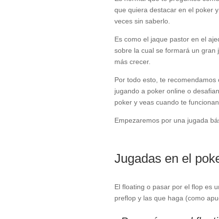
que quiera destacar en el poker y
veces sin saberlo.
Es como el jaque pastor en el aj
sobre la cual se formará un gran
más crecer.
Por todo esto, te recomendamos q
jugando a poker online o desafian
poker y veas cuando te funcionan
Empezaremos por una jugada básic
Jugadas en el poker
El floating o pasar por el flop es
preflop y las que haga (como apues