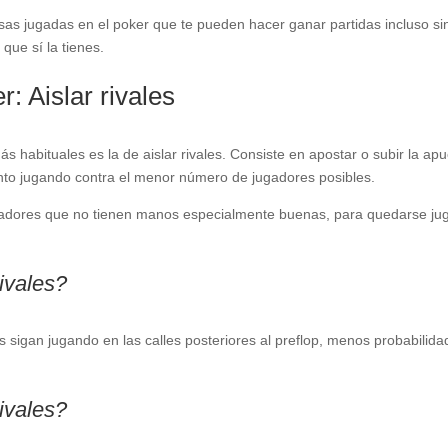
sas jugadas en el poker que te pueden hacer ganar partidas incluso sin
 que sí la tienes.
: Aislar rivales
s habituales es la de aislar rivales. Consiste en apostar o subir la apue
ento jugando contra el menor número de jugadores posibles.
gadores que no tienen manos especialmente buenas, para quedarse jug
rivales?
es sigan jugando en las calles posteriores al preflop, menos probabil
ivales?