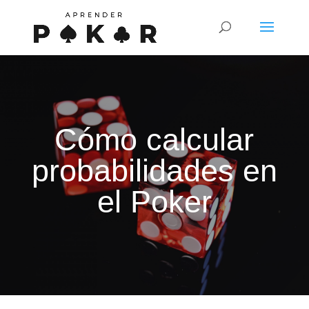
Cómo calcular
probabilidades en
el Poker