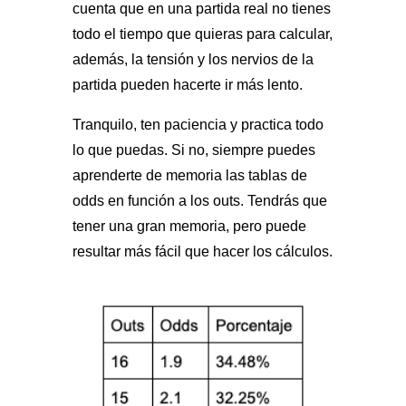
cuenta que en una partida real no tienes
todo el tiempo que quieras para calcular,
además, la tensión y los nervios de la
partida pueden hacerte ir más lento.
Tranquilo, ten paciencia y practica todo
lo que puedas. Si no, siempre puedes
aprenderte de memoria las tablas de
odds en función a los outs. Tendrás que
tener una gran memoria, pero puede
resultar más fácil que hacer los cálculos.