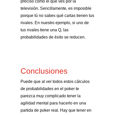
preciso como el que ves por la
televisión. Sencillamente, es imposible
porque tú no sabes qué cartas tienen tus
rivales. En nuestro ejemplo, si uno de
tus rivales tiene una Q, las
probabilidades de éxito se reducen.
Conclusiones
Puede que al ver todos estos cálculos
de probabilidades en el poker te
parezca muy complicado tener la
agilidad mental para hacerlo en una
partida de poker real. Hay que tener en