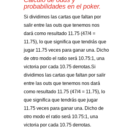
probabilidades en el poker.
Si dividimos las cartas que faltan por
salir entre las outs que tenemos nos
dará como resultado 11.75 (47/4 =
11.75), lo que significa que tendrás que
jugar 11.75 veces para ganar una. Dicho
de otro modo el ratio será 10.75:1, una
victoria por cada 10.75 derrotas.Si
dividimos las cartas que faltan por salir
entre las outs que tenemos nos dará
como resultado 11.75 (47/4 = 11.75), lo
que significa que tendrás que jugar
11.75 veces para ganar una. Dicho de
otro modo el ratio será 10.75:1, una
victoria por cada 10.75 derrotas.