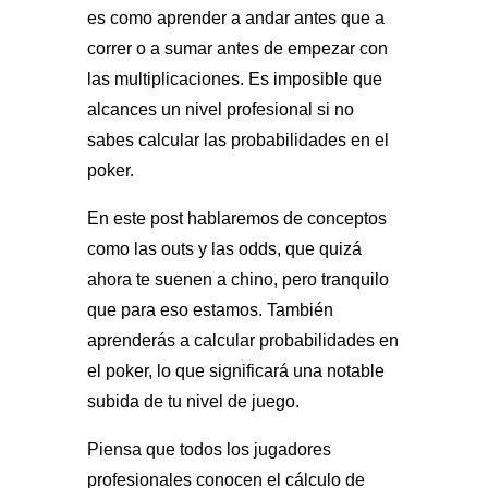
es como aprender a andar antes que a
correr o a sumar antes de empezar con
las multiplicaciones. Es imposible que
alcances un nivel profesional si no
sabes calcular las probabilidades en el
poker.
En este post hablaremos de conceptos
como las outs y las odds, que quizá
ahora te suenen a chino, pero tranquilo
que para eso estamos. También
aprenderás a calcular probabilidades en
el poker, lo que significará una notable
subida de tu nivel de juego.
Piensa que todos los jugadores
profesionales conocen el cálculo de