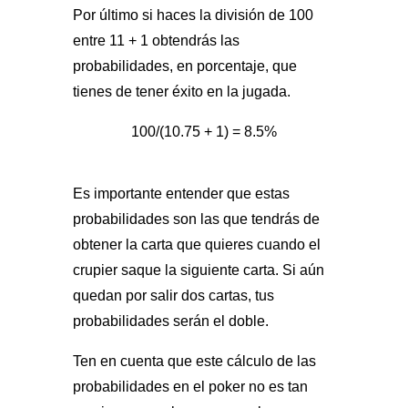
Por último si haces la división de 100
entre 11 + 1 obtendrás las
probabilidades, en porcentaje, que
tienes de tener éxito en la jugada.
100/(10.75 + 1) = 8.5%
Es importante entender que estas
probabilidades son las que tendrás de
obtener la carta que quieres cuando el
crupier saque la siguiente carta. Si aún
quedan por salir dos cartas, tus
probabilidades serán el doble.
Ten en cuenta que este cálculo de las
probabilidades en el poker no es tan