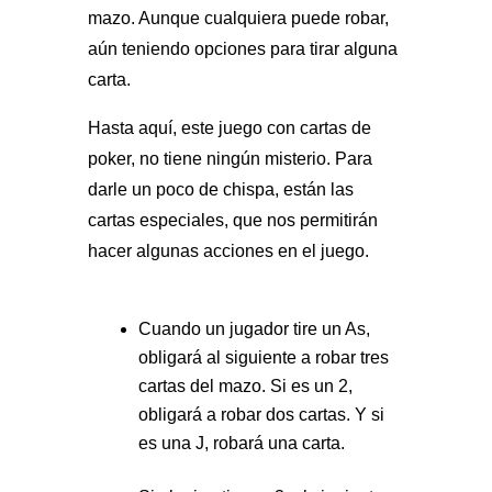
mazo. Aunque cualquiera puede robar,
aún teniendo opciones para tirar alguna
carta.
Hasta aquí, este juego con cartas de
poker, no tiene ningún misterio. Para
darle un poco de chispa, están las
cartas especiales, que nos permitirán
hacer algunas acciones en el juego.
Cuando un jugador tire un As,
obligará al siguiente a robar tres
cartas del mazo. Si es un 2,
obligará a robar dos cartas. Y si
es una J, robará una carta.