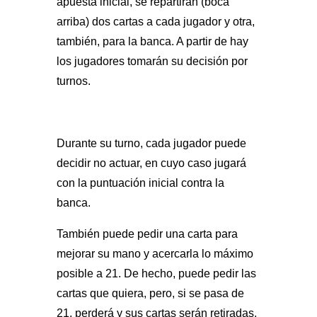
apuesta inicial, se repartirán (boca
arriba) dos cartas a cada jugador y otra,
también, para la banca. A partir de hay
los jugadores tomarán su decisión por
turnos.
Durante su turno, cada jugador puede
decidir no actuar, en cuyo caso jugará
con la puntuación inicial contra la
banca.
También puede pedir una carta para
mejorar su mano y acercarla lo máximo
posible a 21. De hecho, puede pedir las
cartas que quiera, pero, si se pasa de
21, perderá y sus cartas serán retiradas,