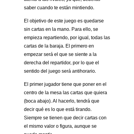
saber cuando te están mintiendo.
El objetivo de este juego es quedarse
sin cartas en la mano. Para ello, se
empieza repartiendo, por igual, todas las
cartas de la baraja. El primero en
empezar será el que se siente a la
derecha del repartidor, por lo que el
sentido del juego será antihorario.
El primer jugador tiene que poner en el
centro de la mesa las cartas que quiera
(boca abajo). Al hacerlo, tendrá que
decir qué es lo que está tirando.
Siempre se tienen que decir cartas con
el mismo valor o figura, aunque se