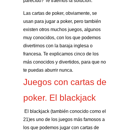
parecido? Te traemos la solución.
Las cartas de poker, obviamente, se
usan para jugar a poker, pero también
existen otros muchos juegos, algunos
muy conocidos, con los que podemos
divertirnos con la baraja inglesa o
francesa. Te explicamos cinco de los
más conocidos y divertidos, para que no
te puedas aburrir nunca.
Juegos con cartas de
poker. El blackjack
El blackjack (también conocido como el
21)es uno de los juegos más famosos a
los que podemos jugar con cartas de