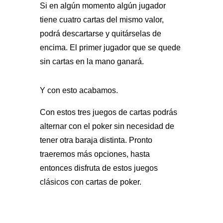
Si en algún momento algún jugador
tiene cuatro cartas del mismo valor,
podrá descartarse y quitárselas de
encima. El primer jugador que se quede
sin cartas en la mano ganará.
Y con esto acabamos.
Con estos tres juegos de cartas podrás
alternar con el poker sin necesidad de
tener otra baraja distinta. Pronto
traeremos más opciones, hasta
entonces disfruta de estos juegos
clásicos con cartas de poker.