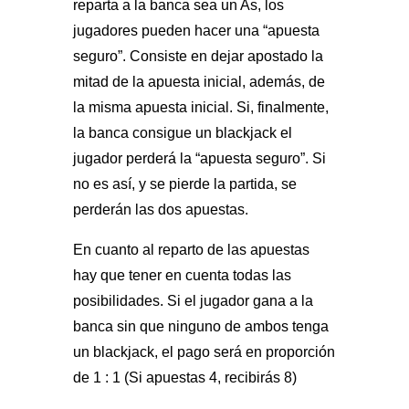
reparta a la banca sea un As, los
jugadores pueden hacer una “apuesta
seguro”. Consiste en dejar apostado la
mitad de la apuesta inicial, además, de
la misma apuesta inicial. Si, finalmente,
la banca consigue un blackjack el
jugador perderá la “apuesta seguro”. Si
no es así, y se pierde la partida, se
perderán las dos apuestas.
En cuanto al reparto de las apuestas
hay que tener en cuenta todas las
posibilidades. Si el jugador gana a la
banca sin que ninguno de ambos tenga
un blackjack, el pago será en proporción
de 1 : 1 (Si apuestas 4, recibirás 8)