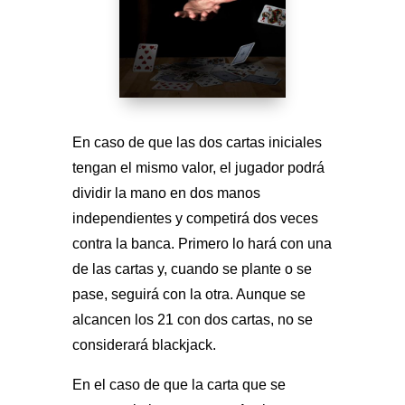
En caso de que las dos cartas iniciales
tengan el mismo valor, el jugador podrá
dividir la mano en dos manos
independientes y competirá dos veces
contra la banca. Primero lo hará con una
de las cartas y, cuando se plante o se
pase, seguirá con la otra. Aunque se
alcancen los 21 con dos cartas, no se
considerará blackjack.
En el caso de que la carta que se